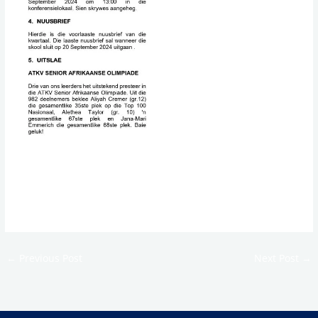
←
Previous Post
Next Post
→