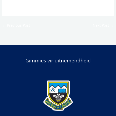
←
Previous Post
Next Post
→
Gimmies vir uitnemendheid