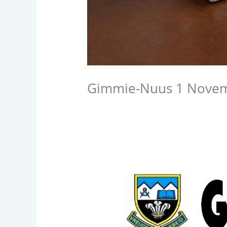
Gimmie-Nuus 1 Nove
/
Gimmie Nuus
/ By
Alicia Barnard